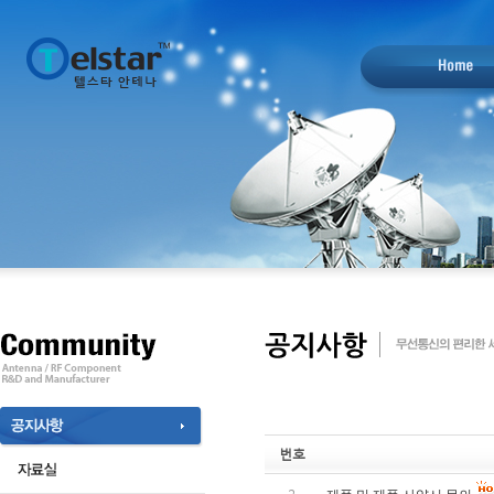
designblack.com
번호